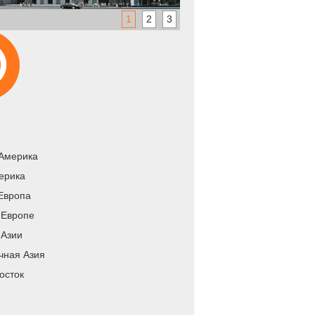
1
2
3
Америка
ерика
Европа
 Европе
 Азии
чная Азия
осток