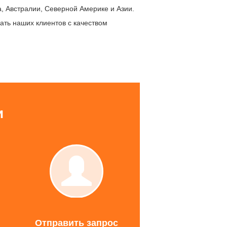
а, Австралии, Северной Америке и Азии.
ать наших клиентов с качеством
и
Отправ
запрос
тные
Отправить запрос