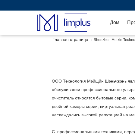
Дом
Пр
Главная страница
Shenzhen Meixin Technol
ООО Технология Мэйщйн Шэньчжэнь являе
обслуживании профессионального ультраз
очиститель относятся бытовые серии, к
двойной камеры серии; виртуальная реаль
наслаждались высокой репутацией на м
С профессиональными техниками, перед