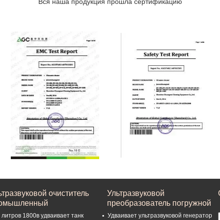
Вся наша продукция прошла сертификацию
ьтразвуковой очиститель
Ультразвуковой
омышленный
преобразователь погружной
 литров 1800в удваивает танк
Удваивает ультразвуковой генератор