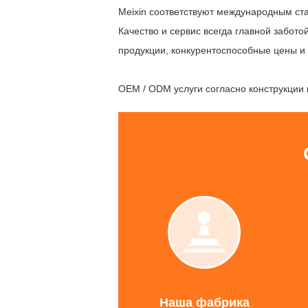
Meixin соответствуют международным ста
Качество и сервис всегда главной забот
продукции, конкурентоспособные цены и
OEM / ODM услуги согласно конструкции 
Наша
фабрика
Наша фабрика