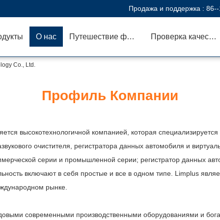
Продажа и поддержка :
86-
одукты
О нас
Путешествие фабрики
Проверка качества
ogy Co., Ltd.
Профиль Компании
тся высокотехнологичной компанией, которая специализируется н
вукового очистителя, регистратора данных автомобиля и виртуаль
оммерческой серии и промышленной серии; регистратор данных авт
ность включают в себя простые и все в одном типе. Limplus являе
еждународном рынке.
овыми современными производственными оборудованиями и богаты