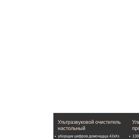
Ультразвуковой очиститель
Ул
настольный
пр
уборщик цифров домочадца 42кХз
130