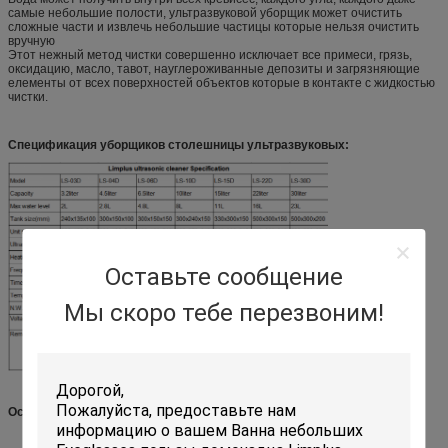
самые небольшие полости, ультразвуковой уборщик может очистить
сложные части и извлечь небольшие частицы которые нельзя очистить
вручную
Этот нежный метод чистки совершенно исключает все примеси, грязь,
оксидацию, масло, тавот, науглероживанные депозиты и загрязняющие
елементы от всех поверхностей объектов которые в контакте с жидкостью
чистки.
Спецификация уборщиков столешницы ультразвуковых:
Оставьте сообщение
Мы скоро тебе перезвоним!
Особенности:
контролируемое Таймер ультразвуковое