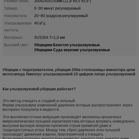
Размер танка:
300х240х150мм (11,8"х9,5"х5,9")
Таймер:
0~30 минут регулируемый
Нагреватель:
20~80 градусов регулируемый
Ультразвуковая
40 кГц
частота:
Материал:
SUS304 T=1,0 мм
Уборщики Бенхтоп ультразвуковые
Высокий свет:
,
Уборщики Суда верхние ультразвуковые
Уборщик с подогревателем, уборщик 200в столешницы инжектора цепи
велосипеда Лимплус ультразвуковой 10 цифров литра ультразвуковой
Как ультразвуковой уборщик работает?
Это метод очищать и сладкий и сильный.
Форма ультразвука изменений давления которые распространяют через
материал погрузила в жидкости.
Эти высокочастотные вибрации производят миллионы крошечных
микроскопических пузырей характеристика которых взорвать немедленно,
выпуская высокую энергию причиняя отрыв примесей даже в
труднодоступных углах. Между тем, сброс давления этих пузырей
производит движения в ванне, благоприятной к очищать.
Вода может получить внутри всех кревисес, каждого угла, каждого даже