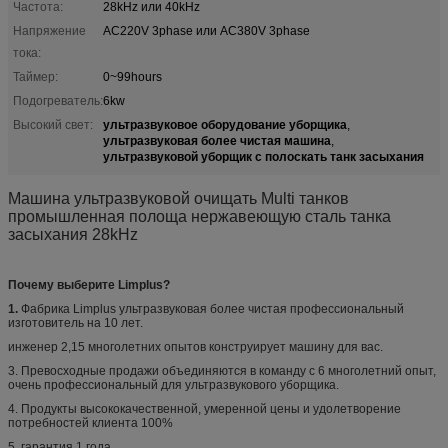
Частота:
28kHz или 40kHz
Напряжение
AC220V 3phase или AC380V 3phase
тока:
Таймер:
0~99hours
Подогреватель:
6kw
ультразвуковое оборудование уборщика
Высокий свет:
,
ультразвуковая более чистая машина
,
ультразвуковой уборщик с полоскать танк засыхания
Машина ультразвуковой очищать Multi танков
промышленная полоща нержавеющую сталь танка
засыхания 28kHz
Почему выберите Limplus?
1.
Фабрика Limplus ультразвуковая более чистая профессиональный
изготовитель на 10 лет.
инженер 2,15 многолетних опытов конструирует машину для вас.
3. Превосходные продажи объединяются в команду с 6 многолетний опыт,
очень профессиональный для ультразвукового уборщика.
4. Продукты высококачественной, умеренной цены и удолетворение
потребностей клиента 100%
5. гарантия 1 года