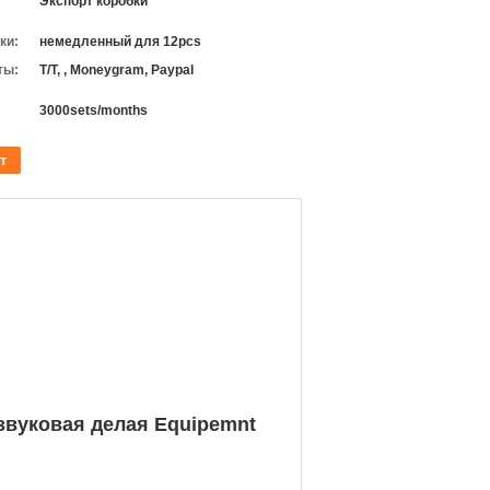
Экспорт коробки
ки:
немедленный для 12pcs
ты:
T/T, , Moneygram, Paypal
3000sets/months
т
звуковая делая Equipemnt