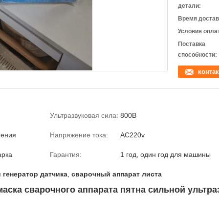
детали:
Время достав
Условия опла
Поставка
способности:
контак
Ультразвуковая сила:
800В
нения
Напряжение тока:
AC220v
арка
Гарантия:
1 год, один год для машины
 генератор датчика
,
сварочный аппарат листа
маска сварочного аппарата пятна сильной ультра