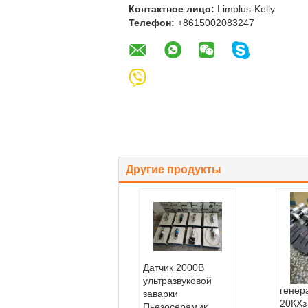
Контактное лицо:
Limplus-Kelly
Телефон:
+8615002083247
Другие продукты
Датчик 2000В
ультразвуковой
генер
заварки
20КХз
Пьезосерамик