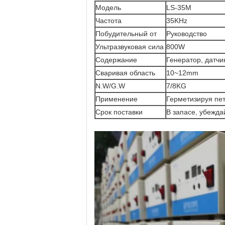
Модель
LS-35M
Частота
35KHz
Побудительный от
Руководство
Ультразвуковая сила
800W
Содержание
Генератор, датчи
Сваривая область
10~12mm
N.W/G.W
7/8KG
Применение
Герметизируя пет
Срок поставки
В запасе, убежда