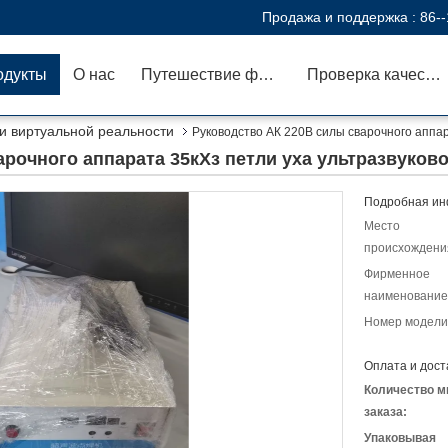
Продажа и поддержка :
86-
одукты
О нас
Путешествие фабрики
Проверка качества
и виртуальной реальности
Руководство АК 220В силы сварочного аппар
рочного аппарата 35кХз петли уха ультразвуков
Подробная ин
Место
происхождени
Фирменное
наименование
Номер модели
Оплата и дост
Количество м
заказа:
Упаковывая