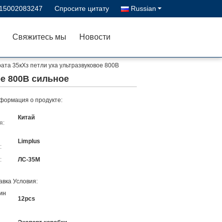
-15002083247
Спросите цитату
Russian
Свяжитесь мы
Новости
ата 35кХз петли уха ультразвуковое 800В
ое 800В сильное
формация о продукте:
Китай
я:
Limplus
:
:
ЛС-35М
авка Условия:
ин
12pcs