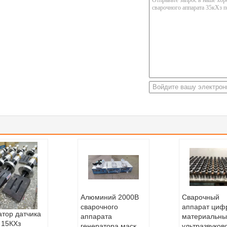
Алюминий 2000В
Сварочный
сварочного
аппарат циф
атор датчика
аппарата
материальны
 15КХз
генератора маск
ультразвуков