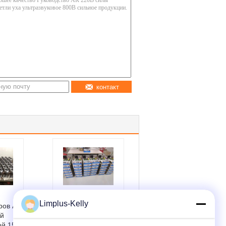
контакт
Автоматический
Limplus-Kelly
ров Ал
ультразвуковой
й
сварочный
ой 15К
аппарат,