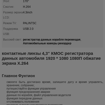
Угол:
170°
Сжатие:
H.264
Размер экрана
4.3inch
LCD:
Режим TV:
PAL/NTSC
Поддержка
USB 2.0
USB:
регистратор данных корабля перемещая
Высокий свет:
,
Автомобильные камеры рекордер
контактные линзы 4,3" КМОС регистратора
данных автомобиля 1920 * 1080 1080П обжатие
экрана Х.264
Главное Фунтион
смогите быть достигано время, запишите дату и время управлять,
хранение, собрание;
путешествуйте функции управления
функция предохранения аварии
данные по корабля, файл управления водителя
функция передачи данных
отслеживать положения
контроль в реальном времени положения