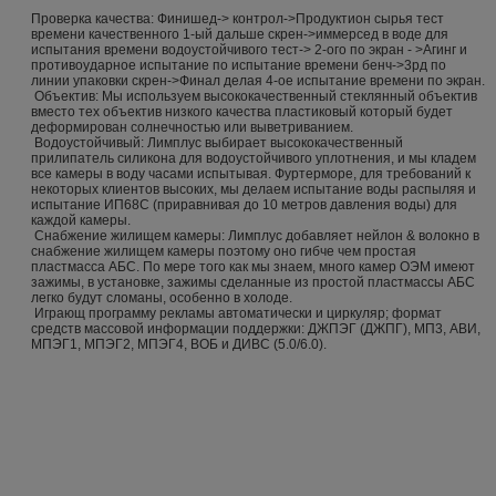
Проверка качества: Финишед-> контрол->Продуктион сырья тест
времени качественного 1-ый дальше скрен->иммерсед в воде для
испытания времени водоустойчивого тест-> 2-ого по экран - >Агинг и
противоударное испытание по испытание времени бенч->3рд по
линии упаковки скрен->Финал делая 4-ое испытание времени по экран.
Объектив: Мы используем высококачественный стеклянный объектив
вместо тех объектив низкого качества пластиковый который будет
деформирован солнечностью или выветриванием.
Водоустойчивый: Лимплус выбирает высококачественный
прилипатель силикона для водоустойчивого уплотнения, и мы кладем
все камеры в воду часами испытывая. Фуртерморе, для требований к
некоторых клиентов высоких, мы делаем испытание воды распыляя и
испытание ИП68С (приравнивая до 10 метров давления воды) для
каждой камеры.
Снабжение жилищем камеры: Лимплус добавляет нейлон & волокно в
снабжение жилищем камеры поэтому оно гибче чем простая
пластмасса АБС. По мере того как мы знаем, много камер ОЭМ имеют
зажимы, в установке, зажимы сделанные из простой пластмассы АБС
легко будут сломаны, особенно в холоде.
Играющ программу рекламы автоматически и циркуляр; формат
средств массовой информации поддержки: ДЖПЭГ (ДЖПГ), МП3, АВИ,
МПЭГ1, МПЭГ2, МПЭГ4, ВОБ и ДИВС (5.0/6.0).