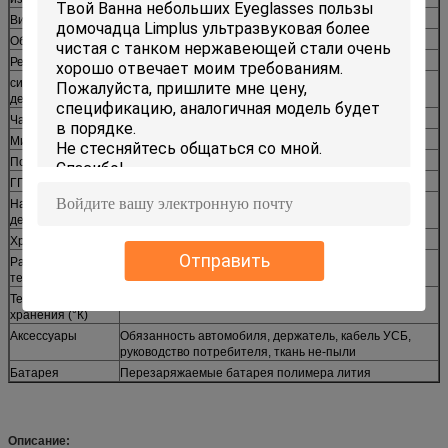
Видео- формат
АВИ
Обжатие
Х.264
Режим ТВ
ПАЛ/НТСК
система
Виндовс 2000/СП/Виста
деятельности
Частота
50Хз/60Хз
Мик
Разъем
Поддержка УСБ
УСБ 2,0
ГПС
Поддержка
Напряжение тока
5В 500мА
деятельности
Хранение
Мини карта СД (ТФ), максимальное 32ГБ
Отправить
Рабочая
0°К | +60°К
температура
Температура
-20°К | +60°К
хранения (°К)
Аксессуары
Обязанность автомобиля, держатель, кабель УСБ,
руководство потребителя, ткань не-пыли
Батарея
Перезаряжаемые батарея полимера лития
Описание: