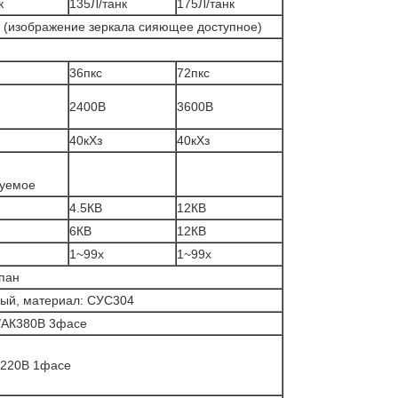
к
135Л/танк
175Л/танк
(изображение зеркала сияющее доступное)
36пкс
72пкс
2400В
3600В
40кХз
40кХз
руемое
4.5КВ
12КВ
6КВ
12КВ
1~99х
1~99х
апан
ый, материал: СУС304
/АК380В 3фасе
/220В 1фасе