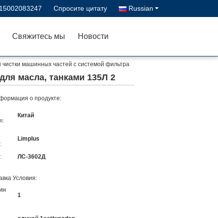
-15002083247
Спросите цитату
Russian
Свяжитесь мы
Новости
 чистки машинных частей с системой фильтра
ля масла, танками 135Л 2
формация о продукте:
Китай
я:
Limplus
:
:
ЛС-3602Д
авка Условия:
ин
1