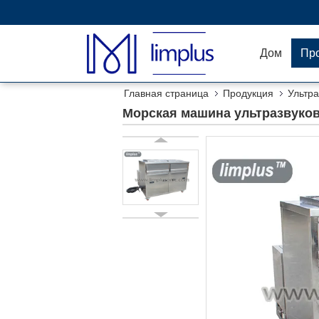
Дом
Пр
Главная страница
Продукция
Ультр
для масла, танками 135Л 2
Морская машина ультразвуков