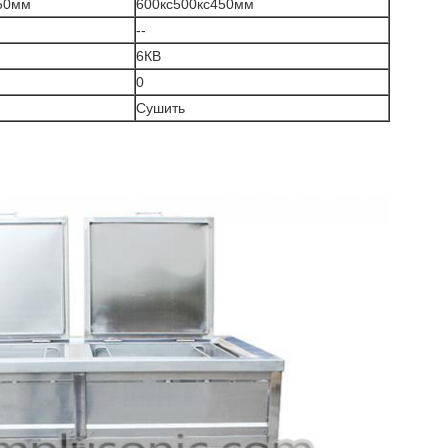
50мм
600кс500кс450мм
--
6КВ
0
Сушить