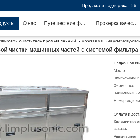
Продажа и поддержка :
86-
одукты
О нас
Путешествие фабрики
Проверка качества
азвуковой очиститель промышленный
Морская машина ультразвуковой
ой чистки машинных частей с системой фильтра д
Подробная ин
Место
происхождени
Фирменное
наименование
Номер модели
Оплата и дост
Количество м
заказа:
Упаковывая