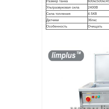
Размер танка
600кс500кс4
Ультразвуковая сила
2400В
Сила топления
4.5КВ
Датчики
36пкс
Особенность
Очищать