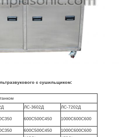
льтразвукового с сушильщиком:
 танком
2Д
ЛС-3602Д
ЛС-7202Д
0С350
600С500С450
1000С600С600
0С350
600С500С450
1000С600С600