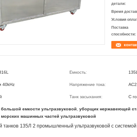
детали:
Время достав
Условия опла
Поставка
способности:
контак
316L
Емкость:
135L
и 40kHz
Напряжение тока:
AC2
й
Танк засыхания:
С г
 большой емкости ультразвуковой
,
уборщик нержавеющей ст
 морских машинных частей ультразвуковой
 танков 135Л 2 промышленный ультразвуковой с системой