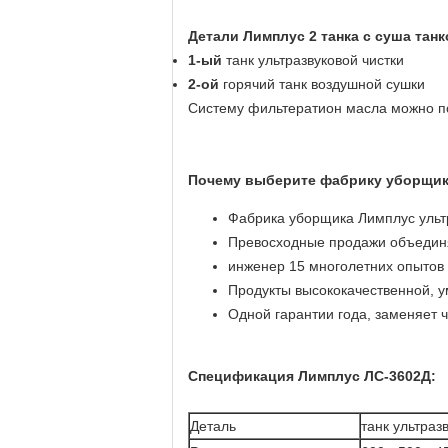
Детали Лимплус 2 танка с суша танк
1-ый
танк ультразвуковой чистки
2-ой
горячий танк воздушной сушки
Систему фильтератион масла можно по
Почему выберите фабрику уборщик
Фабрика уборщика Лимплус ультр
Превосходные продажи объединя
инженер 15 многолетних опытов 
Продукты высококачественной, 
Одной гарантии года, заменяет 
Спецификация Лимплус ЛС-3602Д:
Деталь
танк ультраз