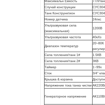
Максимальн Емкость
77Л/тан
Случай конструкции
СУС304 
Танк Конструнктион
СУС304
Номер датчика
24пкс
Ультразвуковая сила
1200В
(максимальная)
Ультразвуковая частота
40кХз
20~80К
Диапазон температур
регули
Сила топления/танк 1#
1.5КВ
Сила топления/танк 2#
3КВ
Таймер
1~99х
Сток
3/4" кл
Крышка & корзина
Доступн
Напряжение тока танка чистки
АК220В
Генераторное напряжение
АК110В