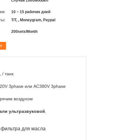
случай 1set/wooden
ки:
10 ~ 15 рабочих дней
ты:
T/T, , Moneygram, Paypal
200sets/Month
т
 / танк
20V 3phase или AC380V 3phase
орячим воздухом
али ультразвуковой
,
 фильтра для масла