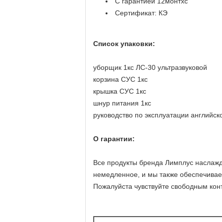
С гарантией 12монтхс
Сертификат: КЭ
Список упаковки:
уборщик 1кс ЛС-30 ультразвуковой
корзина СУС 1кс
крышка СУС 1кс
шнур питания 1кс
руководство по эксплуатации английско
О гарантии:
Все продукты бренда Лимплус наслажд
немедленное, и мы также обеспечива
Пожалуйста чувствуйте свободным конт