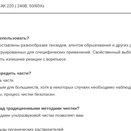
 АК 220 | 240В, 50/60Хз
использовать?
оставлены разнообразие тензидов, агентов обрызгивания и других
труированных для специфических применений. Свойственный выбо
ить излишние реакции с воркпьесе.
вредить части?
ь части.
сным для большинств, хотя в некоторых случаях необходимо наблю
ы, процесс чистки безопасен.
 над традиционными методами чистки?
дами ультразвуковой чистки позволяет вам:
льзы органических растворителей