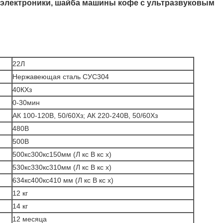
 электроники, шайба машины кофе с ультразвуковым
22Л
Нержавеющая сталь СУС304
40КХз
0-30мин
АК 100-120В, 50/60Хз; АК 220-240В, 50/60Хз
480В
500В
500кс300кс150мм (Л кс В кс х)
530кс330кс310мм (Л кс В кс х)
634кс400кс410 мм (Л кс В кс х)
12 кг
14 кг
12 месяца