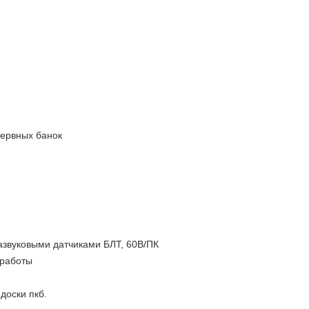
сервных банок
звуковыми датчиками БЛТ, 60В/ПК
 работы
оски пкб.