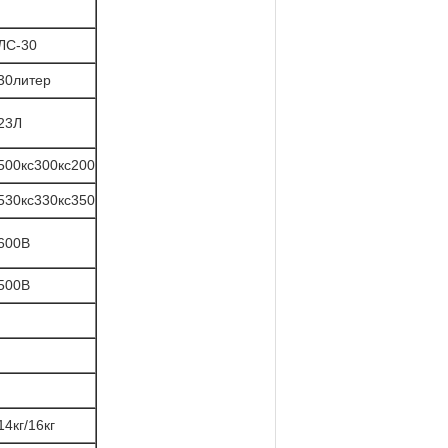
ЛС-30
30литер
23Л
500кс300кс200
530кс330кс350
600В
500В
14кг/16кг