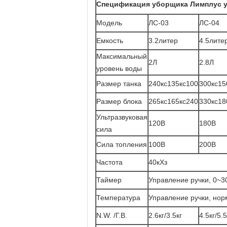
Спецификация уборщика Лимплус у
Модель
ЛС-03
ЛС-04
Емкость
3.2литер
4.5лите
Максимальный
2Л
2.8Л
уровень воды
Размер танка
240кс135кс100
300кс15
Размер блока
265кс165кс240
330кс18
Ультразвуковая
120В
180В
сила
Сила топления
100В
200В
Частота
40кХз
Таймер
Управление ручки, 0~3
Температура
Управление ручки, но
N.W. /Г.В.
2.6кг/3.5кг
4.5кг/5.5