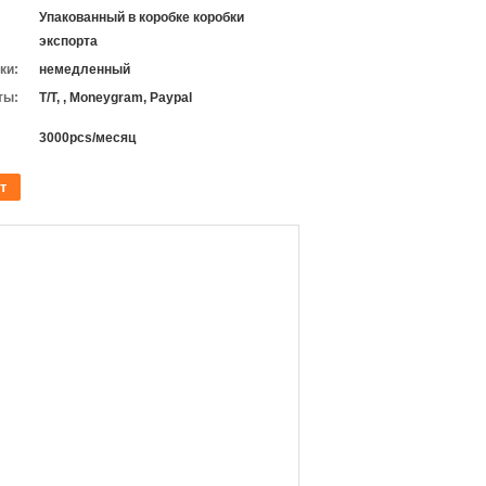
Упакованный в коробке коробки
экспорта
ки:
немедленный
ты:
T/T, , Moneygram, Paypal
3000pcs/месяц
т