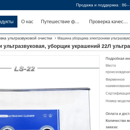
Продажа и поддержка :
86-
одукты
О нас
Путешествие фабрики
Проверка качества
вка ультразвуковой очистки
Машина уборщика электроники ультразвуко
 ультразвуковая, уборщик украшений 22Л ультр
Подробная ин
Место
происхождени
Фирменное
наименование
Сертификация
Номер модели
Оплата и дост
Количество м
заказа: