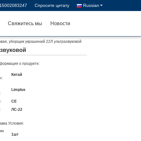
-15002083247
Спросите цитату
Russian
Свяжитесь мы
Новости
вая, уборщик украшений 22Л ультразвуковой
азвуковой
формация о продукте:
Китай
я:
Limplus
:
:
CE
:
ЛС-22
авка Условия:
ин
1шт