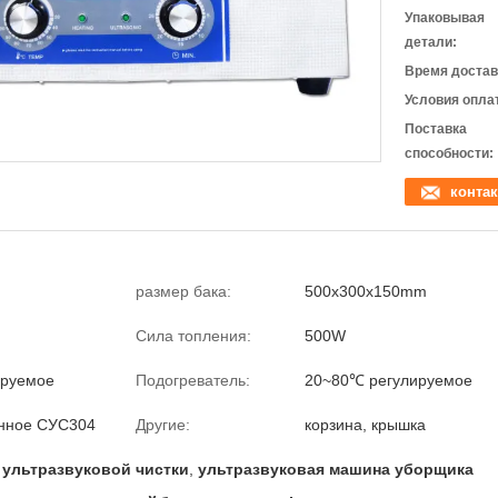
Упаковывая
детали:
Время достав
Условия опла
Поставка
способности:
контак
размер бака:
500x300x150mm
Сила топления:
500W
ируемое
Подогреватель:
20~80℃ регулируемое
енное СУС304
Другие:
корзина, крышка
ультразвуковой чистки
,
ультразвуковая машина уборщика