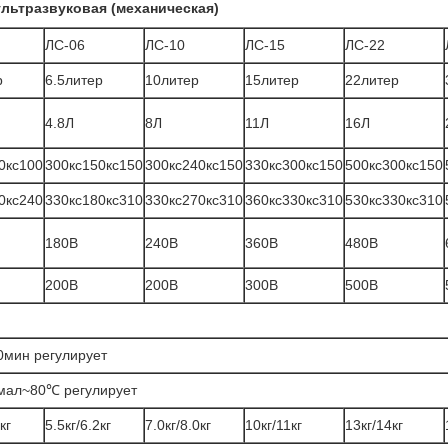
льтразвуковая (механическая)
ЛС-06
ЛС-10
ЛС-15
ЛС-22
р
6.5литер
10литер
15литер
22литер
4.8Л
8Л
11Л
16Л
0кс100
300кс150кс150
300кс240кс150
330кс300кс150
500кс300кс150
0кс240
330кс180кс310
330кс270кс310
360кс330кс310
530кс330кс310
180В
240В
360В
480В
200В
200В
300В
500В
0мин регулирует
рмал~80℃ регулирует
кг
5.5кг/6.2кг
7.0кг/8.0кг
10кг/11кг
13кг/14кг